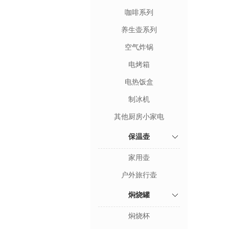
咖啡系列
养生壶系列
空气炸锅
电烤箱
电热饭盒
制冰机
其他厨房小家电
保温壶
家用壶
户外旅行壶
焖烧罐
焖烧杯