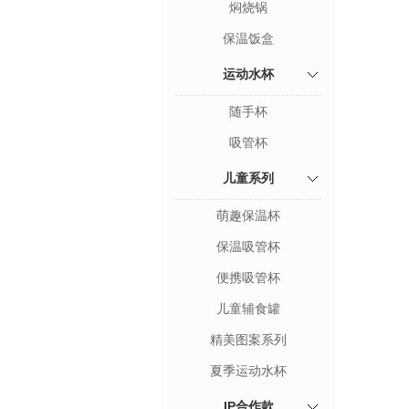
焖烧锅
保温饭盒
运动水杯
随手杯
吸管杯
儿童系列
萌趣保温杯
保温吸管杯
便携吸管杯
儿童辅食罐
精美图案系列
夏季运动水杯
IP合作款