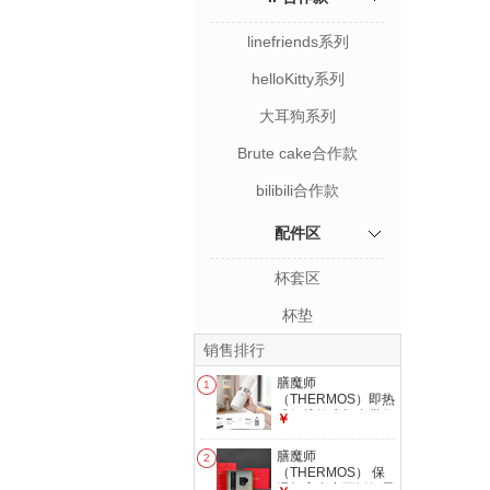
linefriends系列
helloKitty系列
大耳狗系列
Brute cake合作款
bilibili合作款
配件区
杯套区
杯垫
销售排行
膳魔师
1
（THERMOS）即热
式便携饮水机自带保
￥
温杯小型家用旅行免
安装折叠便携电热水
膳魔师
2
壶智能触控式速热新
（THERMOS） 保
款EHA-1102A-W
温杯高真空不锈钢男