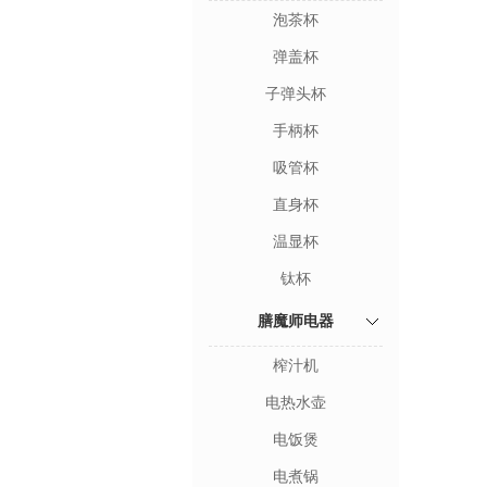
泡茶杯
弹盖杯
子弹头杯
手柄杯
吸管杯
直身杯
温显杯
钛杯
膳魔师电器
榨汁机
电热水壶
电饭煲
电煮锅